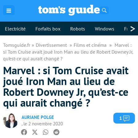
Rechercher
>
Electricité
Forfaits box
Robots
Windows
Freebo
Tomsguide.fr
Divertissement
Films et cinéma
Marvel :
si Tom Cruise avait joué Iron Man au lieu de Robert Downey Jr,
qu’est-ce qui aurait changé ?
Marvel : si Tom Cruise avait
joué Iron Man au lieu de
Robert Downey Jr, qu’est-ce
qui aurait changé ?
AURIANE POLGE
Com
1
, le 2 novembre 2020
Facebook
Twitter
Whatsapp
Reddit