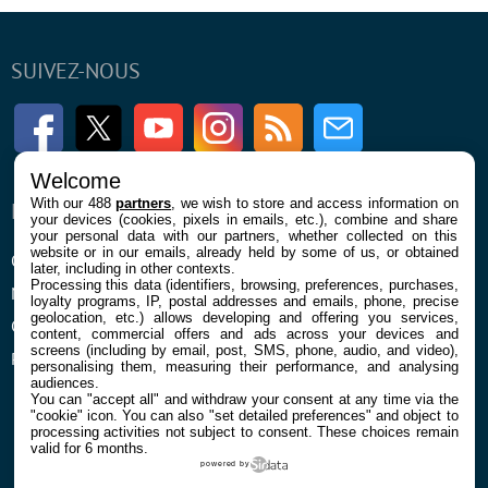
SUIVEZ-NOUS
Facebook
Twitter
Youtube
Instagram
RSS
Newsletter
Welcome
With our 488
partners
, we wish to store and access information on
ENTREPRISE
À PROPOS
your devices (cookies, pixels in emails, etc.), combine and share
your personal data with our partners, whether collected on this
website or in our emails, already held by some of us, or obtained
Qui sommes nous
La rédaction
later, including in other contexts.
Processing this data (identifiers, browsing, preferences, purchases,
Mentions légales et CGU
Contact
loyalty programs, IP, postal addresses and emails, phone, precise
geolocation, etc.) allows developing and offering you services,
Confidentialité et Cookies
content, commercial offers and ads across your devices and
screens (including by email, post, SMS, phone, audio, and video),
Préférences cookies
personalising them, measuring their performance, and analysing
audiences.
You can "accept all" and withdraw your consent at any time via the
"cookie" icon
. You can also "set detailed preferences" and object to
processing activities not subject to consent. These choices remain
valid for 6 months.
powered by