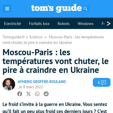
Rechercher
>
Electricité
Forfaits box
Robots
Windows
Freebo
Tomsguide.fr
Science
Moscou-Paris : les températures
vont chuter, le pire à craindre en Ukraine
Moscou-Paris : les
températures vont chuter, le
pire à craindre en Ukraine
AYMERIC GEOFFRE-ROULAND
Com
1
, le 8 mars 2022
Facebook
Twitter
Whatsapp
Reddit
Le froid s’invite à la guerre en Ukraine. Vous sentez
qu’il fait un peu plus froid ces derniers jours ? C’est