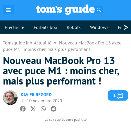
Rechercher
>
Electricité
Forfaits box
Robots
Windows
Freebo
Tomsguide.fr
Actualité
Nouveau MacBook Pro 13 avec
puce M1 : moins cher, mais plus performant !
Nouveau MacBook Pro 13
avec puce M1 : moins cher,
mais plus performant !
XAVIER REGORD
Com
1
, le 10 novembre 2020
Facebook
Twitter
Whatsapp
Reddit