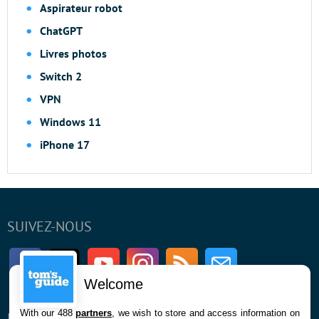
Aspirateur robot
ChatGPT
Livres photos
Switch 2
VPN
Windows 11
iPhone 17
SUIVEZ-NOUS
Facebook
Twitter
Youtube
Instagram
RSS
Newsletter
Welcome
With our 488
partners
, we wish to store and access information on
ENTREPRISE
À PROPOS