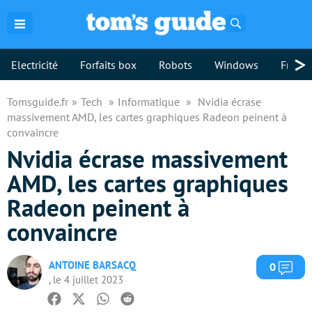
Rechercher
>
Electricité
Forfaits box
Robots
Windows
Freebo
Tomsguide.fr
Tech
Informatique
Nvidia écrase
massivement AMD, les cartes graphiques Radeon peinent à
convaincre
Nvidia écrase massivement
AMD, les cartes graphiques
Radeon peinent à
convaincre
ANTOINE BARSACQ
Com
0
, le 4 juillet 2023
Facebook
Twitter
Whatsapp
Reddit