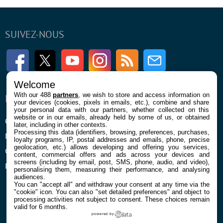
SUIVEZ-NOUS
Facebook
Twitter
Youtube
Instagram
RSS
Newsletter
Welcome
With our 488
partners
, we wish to store and access information on
ENTREPRISE
À PROPOS
your devices (cookies, pixels in emails, etc.), combine and share
your personal data with our partners, whether collected on this
website or in our emails, already held by some of us, or obtained
Qui sommes nous
La rédaction
later, including in other contexts.
Processing this data (identifiers, browsing, preferences, purchases,
Mentions légales et CGU
Contact
loyalty programs, IP, postal addresses and emails, phone, precise
geolocation, etc.) allows developing and offering you services,
Confidentialité et Cookies
content, commercial offers and ads across your devices and
screens (including by email, post, SMS, phone, audio, and video),
Préférences cookies
personalising them, measuring their performance, and analysing
audiences.
You can "accept all" and withdraw your consent at any time via the
"cookie" icon
. You can also "set detailed preferences" and object to
processing activities not subject to consent. These choices remain
valid for 6 months.
powered by