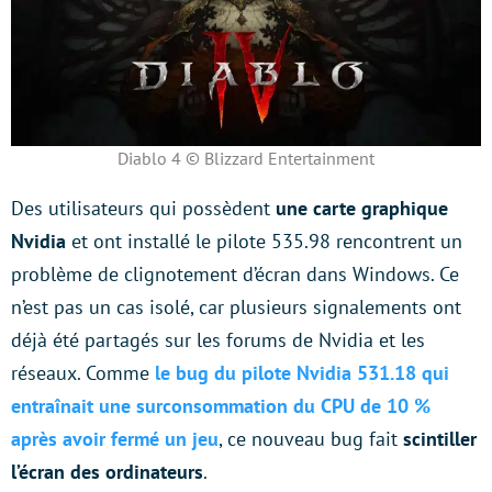
Diablo 4 © Blizzard Entertainment
Des utilisateurs qui possèdent
une carte graphique
Nvidia
et ont installé le pilote 535.98 rencontrent un
problème de clignotement d’écran dans Windows. Ce
n’est pas un cas isolé, car plusieurs signalements ont
déjà été partagés sur les forums de Nvidia et les
réseaux. Comme
le bug du pilote Nvidia 531.18 qui
entraînait une surconsommation du CPU de 10 %
après avoir fermé un jeu
, ce nouveau bug fait
scintiller
l’écran des ordinateurs
.