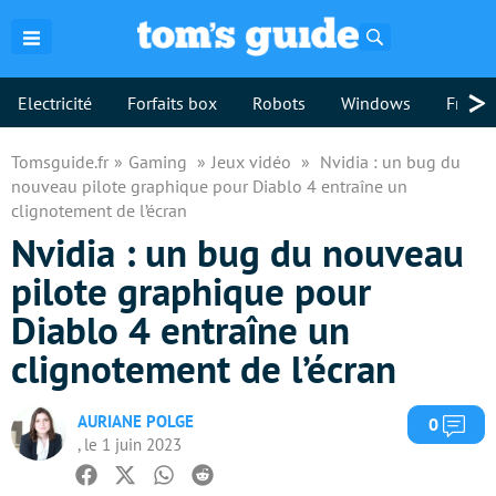
Rechercher
>
Electricité
Forfaits box
Robots
Windows
Freebo
Tomsguide.fr
Gaming
Jeux vidéo
Nvidia : un bug du
nouveau pilote graphique pour Diablo 4 entraîne un
clignotement de l’écran
Nvidia : un bug du nouveau
pilote graphique pour
Diablo 4 entraîne un
clignotement de l’écran
AURIANE POLGE
Com
0
, le 1 juin 2023
Facebook
Twitter
Whatsapp
Reddit