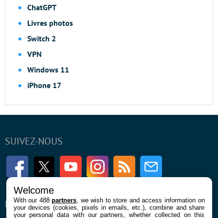
ChatGPT
Livres photos
Switch 2
VPN
Windows 11
iPhone 17
SUIVEZ-NOUS
Facebook
Twitter
Youtube
Instagram
RSS
Newsletter
Welcome
With our 488
partners
, we wish to store and access information on
ENTREPRISE
À PROPOS
your devices (cookies, pixels in emails, etc.), combine and share
your personal data with our partners, whether collected on this