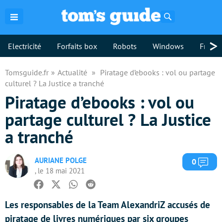
Rechercher
>
Electricité
Forfaits box
Robots
Windows
Freebo
Tomsguide.fr
Actualité
Piratage d’ebooks : vol ou partage
culturel ? La Justice a tranché
Piratage d’ebooks : vol ou
partage culturel ? La Justice
a tranché
AURIANE POLGE
Com
0
, le 18 mai 2021
Facebook
Twitter
Whatsapp
Reddit
Les responsables de la Team AlexandriZ accusés de
piratage de livres numériques par six groupes