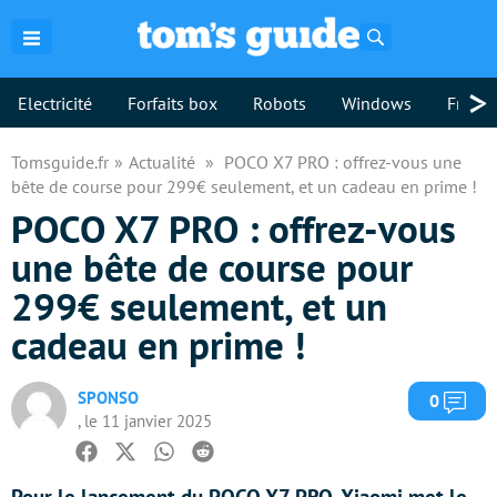
Rechercher
>
Electricité
Forfaits box
Robots
Windows
Freebo
Tomsguide.fr
Actualité
POCO X7 PRO : offrez-vous une
bête de course pour 299€ seulement, et un cadeau en prime !
POCO X7 PRO : offrez-vous
une bête de course pour
299€ seulement, et un
cadeau en prime !
SPONSO
Com
0
, le 11 janvier 2025
Facebook
Twitter
Whatsapp
Reddit