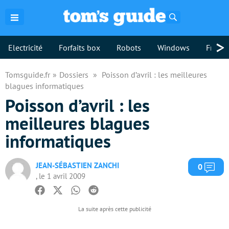
Rechercher
>
Electricité
Forfaits box
Robots
Windows
Freebo
Tomsguide.fr
Dossiers
Poisson d’avril : les meilleures
blagues informatiques
Poisson d’avril : les
meilleures blagues
informatiques
JEAN-SÉBASTIEN ZANCHI
Com
0
, le 1 avril 2009
Facebook
Twitter
Whatsapp
Reddit