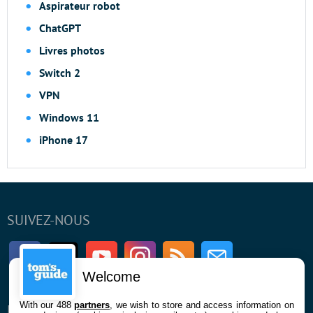
Aspirateur robot
ChatGPT
Livres photos
Switch 2
VPN
Windows 11
iPhone 17
SUIVEZ-NOUS
Facebook
Twitter
Youtube
Instagram
RSS
Newsletter
Welcome
With our 488
partners
, we wish to store and access information on
ENTREPRISE
À PROPOS