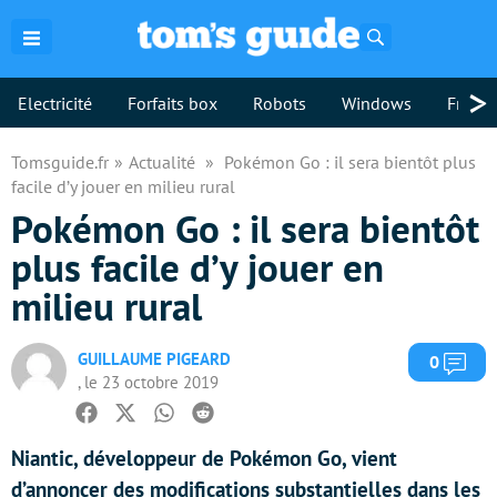
Rechercher
>
Electricité
Forfaits box
Robots
Windows
Freebo
Tomsguide.fr
Actualité
Pokémon Go : il sera bientôt plus
facile d’y jouer en milieu rural
Pokémon Go : il sera bientôt
plus facile d’y jouer en
milieu rural
GUILLAUME PIGEARD
Com
0
, le 23 octobre 2019
Facebook
Twitter
Whatsapp
Reddit
Niantic, développeur de Pokémon Go, vient
d’annoncer des modifications substantielles dans les