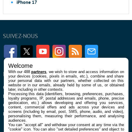
iPhone 17
SUIVEZ-NOUS
Facebook
Twitter
Youtube
Instagram
RSS
Newsletter
Welcome
With our 488
partners
, we wish to store and access information on
ENTREPRISE
À PROPOS
your devices (cookies, pixels in emails, etc.), combine and share
your personal data with our partners, whether collected on this
website or in our emails, already held by some of us, or obtained
Qui sommes nous
La rédaction
later, including in other contexts.
Processing this data (identifiers, browsing, preferences, purchases,
Mentions légales et CGU
Contact
loyalty programs, IP, postal addresses and emails, phone, precise
geolocation, etc.) allows developing and offering you services,
Confidentialité et Cookies
content, commercial offers and ads across your devices and
screens (including by email, post, SMS, phone, audio, and video),
Préférences cookies
personalising them, measuring their performance, and analysing
audiences.
You can "accept all" and withdraw your consent at any time via the
"cookie" icon
. You can also "set detailed preferences" and object to