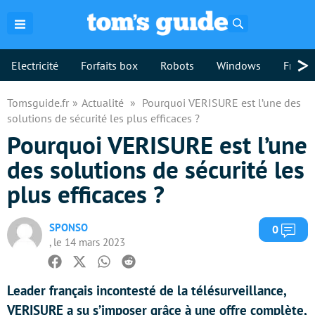
Rechercher
>
Electricité
Forfaits box
Robots
Windows
Freebo
Tomsguide.fr
Actualité
Pourquoi VERISURE est l’une des
solutions de sécurité les plus efficaces ?
Pourquoi VERISURE est l’une
des solutions de sécurité les
plus efficaces ?
SPONSO
Com
0
, le 14 mars 2023
Facebook
Twitter
Whatsapp
Reddit
Leader français incontesté de la télésurveillance,
VERISURE a su s’imposer grâce à une offre complète,