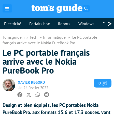
Rechercher
>
Electricité
Forfaits box
Robots
Windows
Freebo
Tomsguide.fr
Tech
Informatique
Le PC portable
français arrive avec le Nokia PureBook Pro
Le PC portable français
arrive avec le Nokia
PureBook Pro
XAVIER REGORD
Com
0
, le 24 février 2022
Facebook
Twitter
Whatsapp
Reddit
Design et bien équipés, les PC portables Nokia
PureBook Pro, aux formats 15,6 et 17,3 pouces, vont