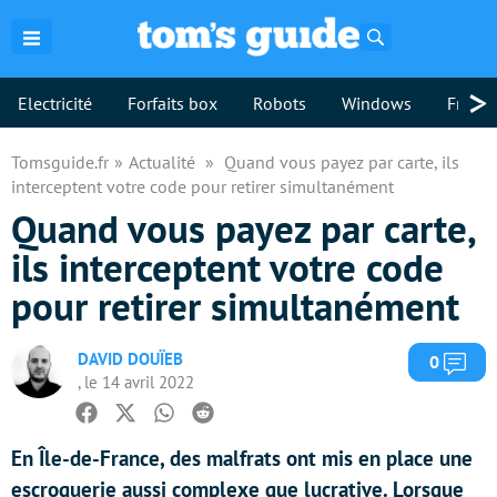
Rechercher
>
Electricité
Forfaits box
Robots
Windows
Freebo
Tomsguide.fr
Actualité
Quand vous payez par carte, ils
interceptent votre code pour retirer simultanément
Quand vous payez par carte,
ils interceptent votre code
pour retirer simultanément
DAVID DOUÏEB
Com
0
, le 14 avril 2022
Facebook
Twitter
Whatsapp
Reddit
En Île-de-France, des malfrats ont mis en place une
escroquerie aussi complexe que lucrative. Lorsque