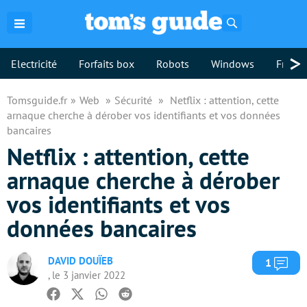
Rechercher
>
Electricité
Forfaits box
Robots
Windows
Freebo
Tomsguide.fr
Web
Sécurité
Netflix : attention, cette
arnaque cherche à dérober vos identifiants et vos données
bancaires
Netflix : attention, cette
arnaque cherche à dérober
vos identifiants et vos
données bancaires
DAVID DOUÏEB
Com
1
, le 3 janvier 2022
Facebook
Twitter
Whatsapp
Reddit