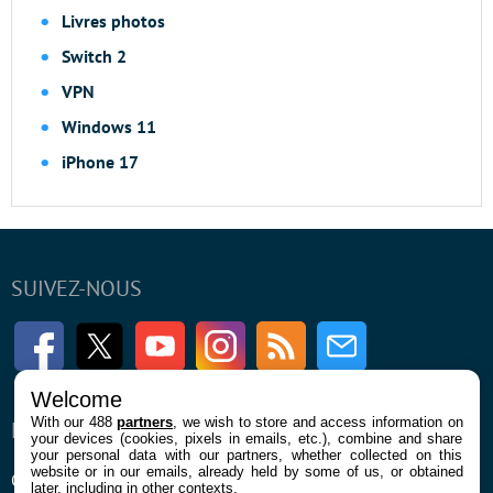
Livres photos
Switch 2
VPN
Windows 11
iPhone 17
SUIVEZ-NOUS
Facebook
Twitter
Youtube
Instagram
RSS
Newsletter
Welcome
With our 488
partners
, we wish to store and access information on
ENTREPRISE
À PROPOS
your devices (cookies, pixels in emails, etc.), combine and share
your personal data with our partners, whether collected on this
website or in our emails, already held by some of us, or obtained
Qui sommes nous
La rédaction
later, including in other contexts.