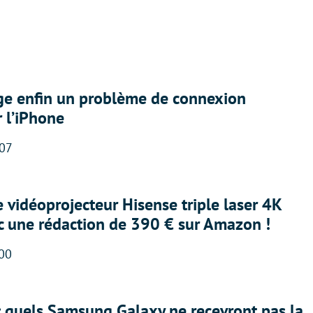
ige enfin un problème de connexion
r l’iPhone
:07
e vidéoprojecteur Hisense triple laser 4K
ec une rédaction de 390 € sur Amazon !
:00
: quels Samsung Galaxy ne recevront pas la