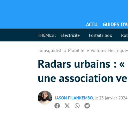
ACTU
GUIDES D’
THÈMES :
Electricité
Forfaits box
Rob
Tomsguide.fr
Mobilité
Voitures électriqu
Radars urbains : «
une association ve
JASON FILANKEMBO
, le 23 janvier 2024
Facebook
Twitter
Whatsapp
Reddit