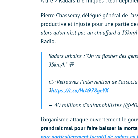
À lire > Radars thermiques : leur déplo
Pierre Chasseray, délégué général de l’
productive et injuste pour une partie de
alors qu’on n’est pas un chauffard à 35km
Radio.
Radars urbains : "On va flasher des gens
35km/h" 💬
👉 Retrouvez l'intervention de l'associa
⤵️
https://t.co/HrA978geYX
— 40 millions d'automobilistes (@4
L’organisme attaque ouvertement le gouv
prendrait mal pour faire baisser la mortal
parc particulièrement lucratif de radars en 