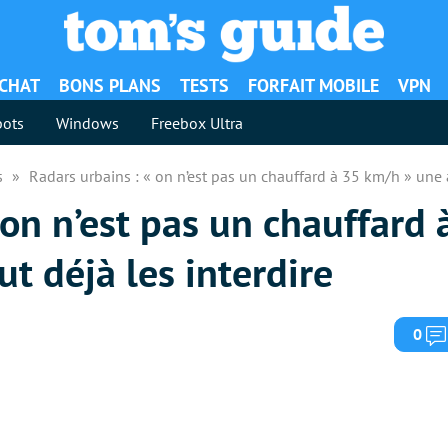
ACHAT
BONS PLANS
TESTS
FORFAIT MOBILE
VPN
ots
Windows
Freebox Ultra
es
Radars urbains : « on n’est pas un chauffard à 35 km/h » une a
 on n’est pas un chauffard
ut déjà les interdire
0