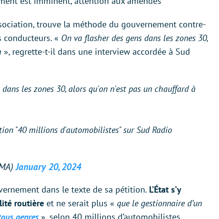
iement est imminent, attention aux amendes
association, trouve la méthode du gouvernement contre-
s conducteurs. «
On va flasher des gens dans les zones 30,
/h
», regrette-t-il dans une interview accordée à Sud
 dans les zones 30, alors qu'on n'est pas un chauffard à
tion "40 millions d'automobilistes" sur Sud Radio
0MA)
January 20, 2024
ernement dans le texte de sa pétition.
L’État s’y
ité routière
et ne serait plus «
que le gestionnaire d’un
tous genres
», selon 40 millions d’automobilistes.