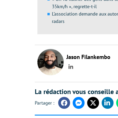
35km/h », regrette-t-il
L’association demande aux automo
radars
Jason Filankembo
LinkedIn
La rédaction vous conseille a
Facebook
Messenger
Twitter
Linke