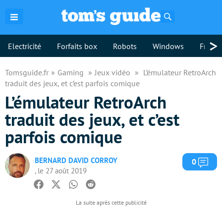
Rechercher
>
Electricité
Forfaits box
Robots
Windows
Freebo
Tomsguide.fr
Gaming
Jeux vidéo
L’émulateur RetroArch
traduit des jeux, et c’est parfois comique
L’émulateur RetroArch
traduit des jeux, et c’est
parfois comique
BERNARD DAVID CORROY
Com
0
, le 27 août 2019
Facebook
Twitter
Whatsapp
Reddit