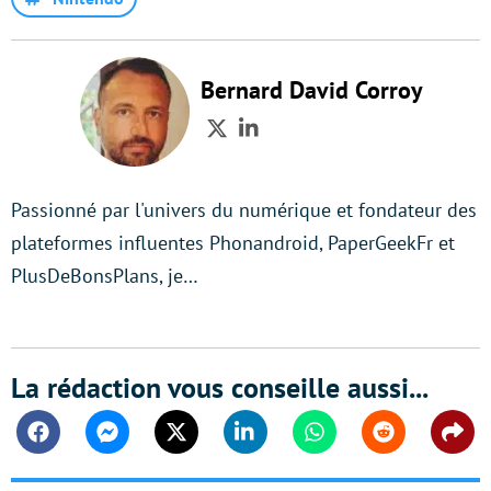
Bernard David Corroy
Twitter
LinkedIn
Passionné par l'univers du numérique et fondateur des
plateformes influentes Phonandroid, PaperGeekFr et
PlusDeBonsPlans, je…
La rédaction vous conseille aussi...
Facebook
Messenger
Twitter
Linkedin
Whatsapp
Reddit
Shar