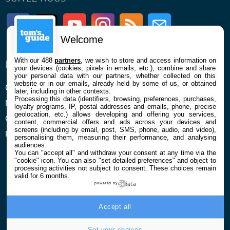
Facebook
Twitter
Youtube
Instagram
RSS
Newsletter
Welcome
With our 488
partners
, we wish to store and access information on
ENTREPRISE
À PROPOS
your devices (cookies, pixels in emails, etc.), combine and share
your personal data with our partners, whether collected on this
website or in our emails, already held by some of us, or obtained
Qui sommes nous
La rédaction
later, including in other contexts.
Processing this data (identifiers, browsing, preferences, purchases,
Mentions légales et CGU
Contact
loyalty programs, IP, postal addresses and emails, phone, precise
geolocation, etc.) allows developing and offering you services,
Confidentialité et Cookies
content, commercial offers and ads across your devices and
screens (including by email, post, SMS, phone, audio, and video),
Préférences cookies
personalising them, measuring their performance, and analysing
audiences.
You can "accept all" and withdraw your consent at any time via the
"cookie" icon
. You can also "set detailed preferences" and object to
processing activities not subject to consent. These choices remain
valid for 6 months.
powered by
© 2026 Galaxie Media Tous droits réservés
Accept all
Set your choices