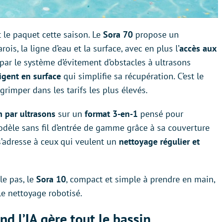
le paquet cette saison. Le
Sora 70
propose un
ois, la ligne d’eau et la surface, avec en plus l’
accès aux
 par le système d’évitement d’obstacles à ultrasons
igent en surface
qui simplifie sa récupération. C’est le
grimper dans les tarifs les plus élevés.
n par ultrasons
sur un
format 3-en-1
pensé pour
modèle sans fil d’entrée de gamme grâce à sa couverture
 s’adresse à ceux qui veulent un
nettoyage régulier et
le pas, le
Sora 10
, compact et simple à prendre en main,
le nettoyage robotisé.
 l’IA gère tout le bassin