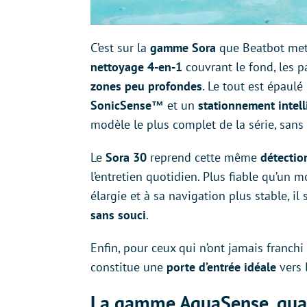
C’est sur la
gamme Sora
que Beatbot met 
nettoyage 4-en-1
couvrant le fond, les par
zones peu profondes
. Le tout est épaulé
SonicSense™
et un
stationnement intell
modèle le plus complet de la série, sans 
Le
Sora 30
reprend cette même
détectio
l’entretien quotidien. Plus fiable qu’un 
élargie et à sa navigation plus stable, il
sans souci
.
Enfin, pour ceux qui n’ont jamais franchi 
constitue une
porte d’entrée idéale
vers 
La gamme AquaSense, quand