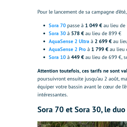
Pour le lancement de sa campagne d’été,
Sora 70
passe à
1 049 €
au lieu de 
Sora 30
à
578 €
au lieu de 899 €
AquaSense 2 Ultra
à
2 699 €
au lie
AquaSense 2 Pro
à
1 799 €
au lieu 
Sora 10
à
449 €
au lieu de 699 €, s
Attention toutefois, ces tarifs ne sont va
poursuivront ensuite jusqu’au 2 août, m
équiper votre bassin avant le cœur de l’ét
intéressantes.
Sora 70 et Sora 30, le duo 