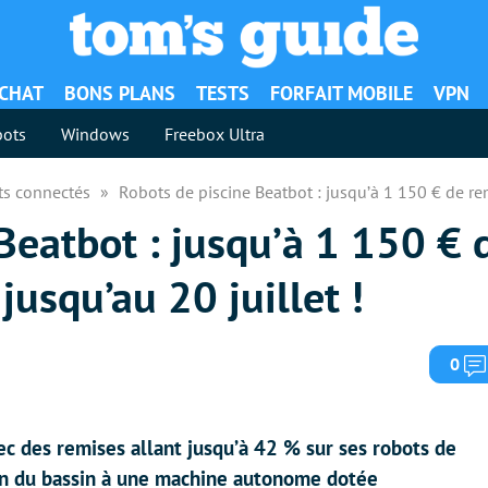
ACHAT
BONS PLANS
TESTS
FORFAIT MOBILE
VPN
ots
Windows
Freebox Ultra
ts connectés
Robots de piscine Beatbot : jusqu’à 1 150 € de rem
Beatbot : jusqu’à 1 150 € 
jusqu’au 20 juillet !
0
c des remises allant jusqu’à 42 % sur ses robots de
tien du bassin à une machine autonome dotée