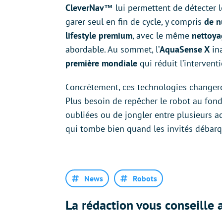
CleverNav™
lui permettent de détecter l
garer seul en fin de cycle, y compris
de n
lifestyle premium
, avec le même
nettoyag
abordable. Au sommet, l’
AquaSense X
in
première mondiale
qui réduit l’interven
Concrètement, ces technologies changero
Plus besoin de repêcher le robot au fond 
oubliées ou de jongler entre plusieurs ac
qui tombe bien quand les invités débarq
News
Robots
La rédaction vous conseille a