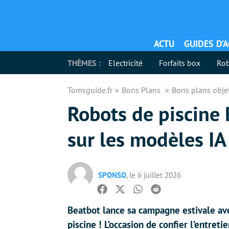
ACTU
GUIDES D’
THÈMES :
Electricité
Forfaits box
Rob
Tomsguide.fr
Bons Plans
Bons plans obje
Robots de piscine 
sur les modèles IA 
SPONSO
, le 6 juillet 2026
Facebook
Twitter
Whatsapp
Reddit
Beatbot lance sa campagne estivale ave
piscine ! L’occasion de confier l’entre