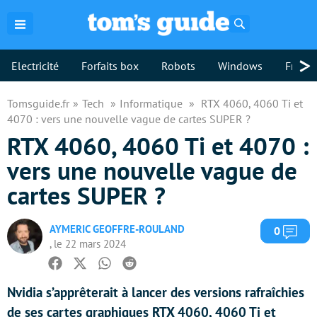
Rechercher
>
Electricité
Forfaits box
Robots
Windows
Freebo
Tomsguide.fr
Tech
Informatique
RTX 4060, 4060 Ti et
4070 : vers une nouvelle vague de cartes SUPER ?
RTX 4060, 4060 Ti et 4070 :
vers une nouvelle vague de
cartes SUPER ?
AYMERIC GEOFFRE-ROULAND
Com
0
, le 22 mars 2024
Facebook
Twitter
Whatsapp
Reddit
Nvidia s’apprêterait à lancer des versions rafraîchies
de ses cartes graphiques RTX 4060, 4060 Ti et