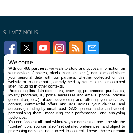
SUIVEZ-NOUS
Facebook
Twitter
Youtube
Instagram
RSS
Newsletter
Welcome
With our 488
partners
, we wish to store and access information on
ENTREPRISE
À PROPOS
your devices (cookies, pixels in emails, etc.), combine and share
your personal data with our partners, whether collected on this
website or in our emails, already held by some of us, or obtained
Qui sommes nous
La rédaction
later, including in other contexts.
Processing this data (identifiers, browsing, preferences, purchases,
Mentions légales et CGU
Contact
loyalty programs, IP, postal addresses and emails, phone, precise
geolocation, etc.) allows developing and offering you services,
Confidentialité et Cookies
content, commercial offers and ads across your devices and
screens (including by email, post, SMS, phone, audio, and video),
Préférences cookies
personalising them, measuring their performance, and analysing
audiences.
You can "accept all" and withdraw your consent at any time via the
"cookie" icon
. You can also "set detailed preferences" and object to
processing activities not subject to consent. These choices remain