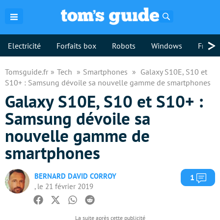
Rechercher
>
Electricité
Forfaits box
Robots
Windows
Freebo
Tomsguide.fr
Tech
Smartphones
Galaxy S10E, S10 et
S10+ : Samsung dévoile sa nouvelle gamme de smartphones
Galaxy S10E, S10 et S10+ :
Samsung dévoile sa
nouvelle gamme de
smartphones
BERNARD DAVID CORROY
Com
1
, le 21 février 2019
Facebook
Twitter
Whatsapp
Reddit