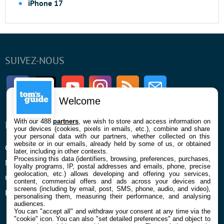
iPhone 17
SUIVEZ-NOUS
Facebook
Twitter
Youtube
Instagram
RSS
Newsletter
Welcome
With our 488
partners
, we wish to store and access information on
ENTREPRISE
À PROPOS
your devices (cookies, pixels in emails, etc.), combine and share
your personal data with our partners, whether collected on this
website or in our emails, already held by some of us, or obtained
Qui sommes nous
La rédaction
later, including in other contexts.
Processing this data (identifiers, browsing, preferences, purchases,
Mentions légales et CGU
Contact
loyalty programs, IP, postal addresses and emails, phone, precise
geolocation, etc.) allows developing and offering you services,
Confidentialité et Cookies
content, commercial offers and ads across your devices and
screens (including by email, post, SMS, phone, audio, and video),
Préférences cookies
personalising them, measuring their performance, and analysing
audiences.
You can "accept all" and withdraw your consent at any time via the
"cookie" icon
. You can also "set detailed preferences" and object to