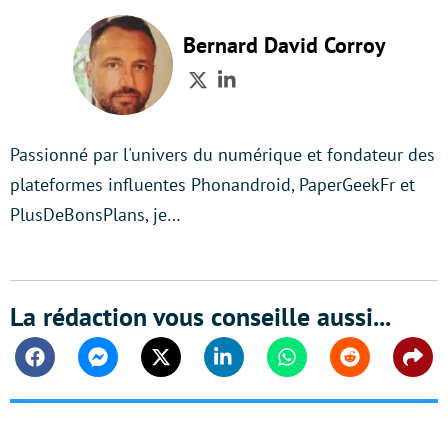
Bernard David Corroy
Twitter
LinkedIn
Passionné par l'univers du numérique et fondateur des
plateformes influentes Phonandroid, PaperGeekFr et
PlusDeBonsPlans, je…
La rédaction vous conseille aussi...
Facebook
Messenger
Twitter
Linkedin
Whatsapp
Reddit
Shar