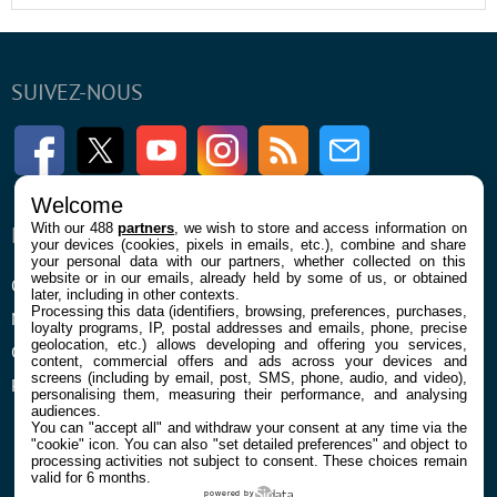
SUIVEZ-NOUS
Facebook
Twitter
Youtube
Instagram
RSS
Newsletter
Welcome
With our 488
partners
, we wish to store and access information on
ENTREPRISE
À PROPOS
your devices (cookies, pixels in emails, etc.), combine and share
your personal data with our partners, whether collected on this
website or in our emails, already held by some of us, or obtained
Qui sommes nous
La rédaction
later, including in other contexts.
Processing this data (identifiers, browsing, preferences, purchases,
Mentions légales et CGU
Contact
loyalty programs, IP, postal addresses and emails, phone, precise
geolocation, etc.) allows developing and offering you services,
Confidentialité et Cookies
content, commercial offers and ads across your devices and
screens (including by email, post, SMS, phone, audio, and video),
Préférences cookies
personalising them, measuring their performance, and analysing
audiences.
You can "accept all" and withdraw your consent at any time via the
"cookie" icon
. You can also "set detailed preferences" and object to
processing activities not subject to consent. These choices remain
valid for 6 months.
powered by