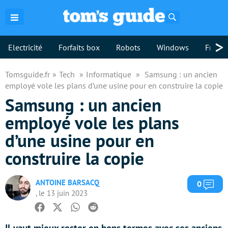
Rechercher
>
Electricité
Forfaits box
Robots
Windows
Freebo
Tomsguide.fr
Tech
Informatique
Samsung : un ancien
employé vole les plans d’une usine pour en construire la copie
Samsung : un ancien
employé vole les plans
d’une usine pour en
construire la copie
ANTOINE BARSACQ
Com
0
, le 13 juin 2023
Facebook
Twitter
Whatsapp
Reddit