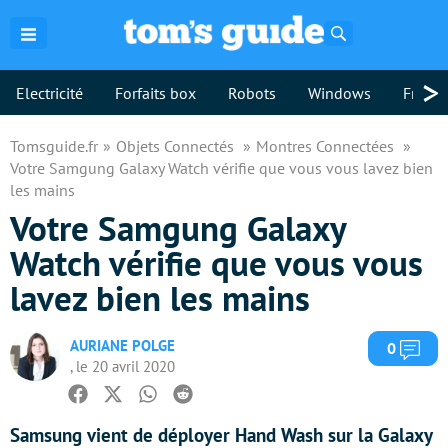
Rechercher
>
Electricité
Forfaits box
Robots
Windows
Freebo
Tomsguide.fr
Objets Connectés
Montres Connectées
Votre Samgung Galaxy Watch vérifie que vous vous lavez bien
les mains
Votre Samgung Galaxy
Watch vérifie que vous vous
lavez bien les mains
AURIANE POLGE
Com
0
, le 20 avril 2020
Facebook
Twitter
Whatsapp
Reddit
Samsung vient de déployer Hand Wash sur la Galaxy