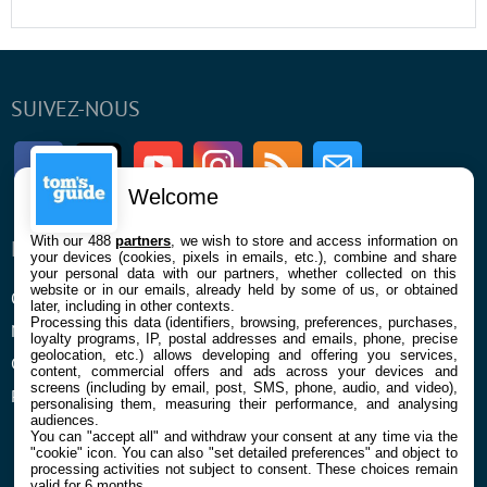
SUIVEZ-NOUS
Facebook
Twitter
Youtube
Instagram
RSS
Newsletter
Welcome
With our 488
partners
, we wish to store and access information on
ENTREPRISE
À PROPOS
your devices (cookies, pixels in emails, etc.), combine and share
your personal data with our partners, whether collected on this
website or in our emails, already held by some of us, or obtained
Qui sommes nous
La rédaction
later, including in other contexts.
Processing this data (identifiers, browsing, preferences, purchases,
Mentions légales et CGU
Contact
loyalty programs, IP, postal addresses and emails, phone, precise
geolocation, etc.) allows developing and offering you services,
Confidentialité et Cookies
content, commercial offers and ads across your devices and
screens (including by email, post, SMS, phone, audio, and video),
Préférences cookies
personalising them, measuring their performance, and analysing
audiences.
You can "accept all" and withdraw your consent at any time via the
"cookie" icon
. You can also "set detailed preferences" and object to
processing activities not subject to consent. These choices remain
valid for 6 months.