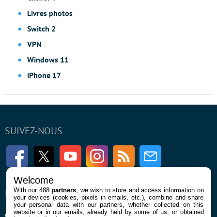
Livres photos
Switch 2
VPN
Windows 11
iPhone 17
SUIVEZ-NOUS
Facebook
Twitter
Youtube
Instagram
RSS
Newsletter
Welcome
With our 488
partners
, we wish to store and access information on
ENTREPRISE
À PROPOS
your devices (cookies, pixels in emails, etc.), combine and share
your personal data with our partners, whether collected on this
website or in our emails, already held by some of us, or obtained
Qui sommes nous
La rédaction