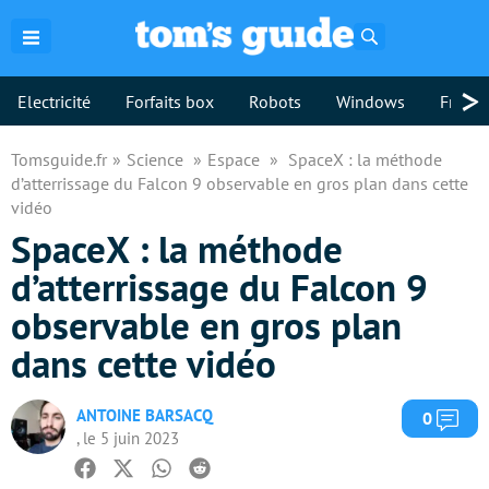
Rechercher
>
Electricité
Forfaits box
Robots
Windows
Freebo
Tomsguide.fr
Science
Espace
SpaceX : la méthode
d’atterrissage du Falcon 9 observable en gros plan dans cette
vidéo
SpaceX : la méthode
d’atterrissage du Falcon 9
observable en gros plan
dans cette vidéo
ANTOINE BARSACQ
Com
0
, le 5 juin 2023
Facebook
Twitter
Whatsapp
Reddit