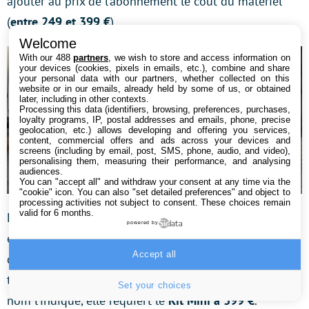
ajouter au prix de l’abonnement le coût du matériel
(
entre 249 et 399 €
).
Welcome
With our 488
partners
, we wish to store and access information on
your devices (cookies, pixels in emails, etc.), combine and share
your personal data with our partners, whether collected on this
website or in our emails, already held by some of us, or obtained
later, including in other contexts.
Processing this data (identifiers, browsing, preferences, purchases,
loyalty programs, IP, postal addresses and emails, phone, precise
geolocation, etc.) allows developing and offering you services,
content, commercial offers and ads across your devices and
screens (including by email, post, SMS, phone, audio, and video),
personalising them, measuring their performance, and analysing
audiences.
You can "accept all" and withdraw your consent at any time via the
"cookie" icon
. You can also "set detailed preferences" and object to
processing activities not subject to consent. These choices remain
valid for 6 months.
La deuxième offre
Mini Itinérance
est une offre limitée
powered by
en data. Elle vous fait effectivement profiter de
50 Go
Accept all
de données mobiles par mois. Sinon, vous profitez de
tous les avantages précédemment cités. Comme son
Set your choices
nom l’indique, elle requiert le
Kit Mini à 399 €
.