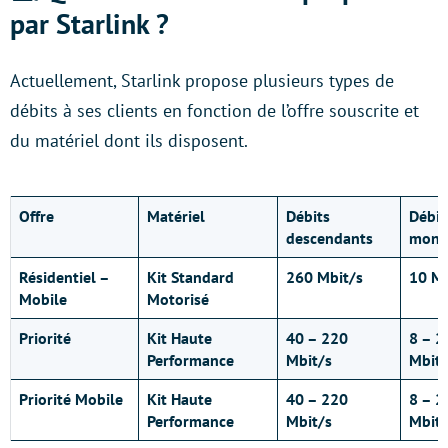
par Starlink ?
Actuellement, Starlink propose plusieurs types de
débits à ses clients en fonction de l’offre souscrite et
du matériel dont ils disposent.
Offre
Matériel
Débits
Débit
descendants
mont
Résidentiel –
Kit Standard
260 Mbit/s
10 Mb
Mobile
Motorisé
Priorité
Kit Haute
40 – 220
8 – 2
Performance
Mbit/s
Mbit/
Priorité Mobile
Kit Haute
40 – 220
8 – 2
Performance
Mbit/s
Mbit/