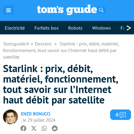
Rechercher
>
Electricité
Forfaits box
Robots
Windows
Freebo
Tomsguide.fr
Dossiers
Starlink : prix, débit, matériel,
fonctionnement, tout savoir sur l’Internet haut débit par
satellite
Starlink : prix, débit,
matériel, fonctionnement,
tout savoir sur l’Internet
haut débit par satellite
ENZO BONUCCI
Com
0
, le 29 juillet 2024
Facebook
Twitter
Whatsapp
Reddit