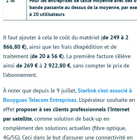
2 To
Pour les entreprises de taille moyenne avec des be
bande passante au dessus de la moyenne, par exe
à 20 utilisateurs
Il faut ajouter à cela le coût du matériel (
de 249 à
2
866,80 €
), ainsi que les frais d’expédition et de
traitement (
de 20 à
56 €
). La première facture s’élève
ainsi
de 269 €
à
2 922,80 €
, sans compter le prix de
l’abonnement.
À noter que depuis le 9 juillet,
Starlink s’est associé à
Bouygues Telecom Entreprises
. L’opérateur souhaite en
effet
proposer à ses clients professionnels l’Internet
par satellite
, comme solution de back-up en
complément des solutions actuelles (fibre optique,
4G/5G). Ceci dans le but d’assurer une connectivité en