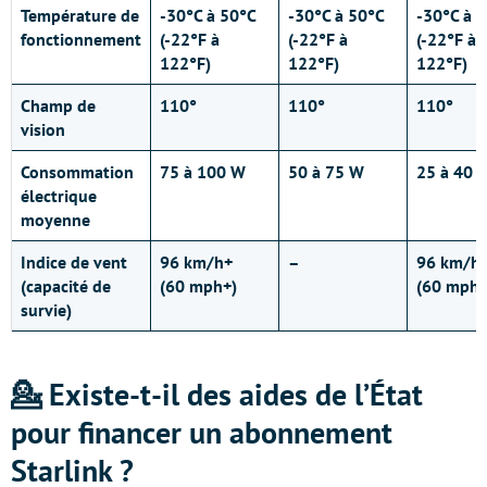
Température de
-30°C à 50°C
-30°C à 50°C
-30°C à 
fonctionnement
(-22°F à
(-22°F à
(-22°F à
122°F)
122°F)
122°F)
Champ de
110°
110°
110°
vision
Consommation
75 à 100 W
50 à 75 W
25 à 40 
électrique
moyenne
Indice de vent
96 km/h+
–
96 km/h
(capacité de
(60 mph+)
(60 mph+
survie)
💁 Existe-t-il des aides de l’État
pour financer un abonnement
Starlink ?