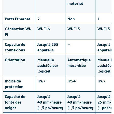
motorisé
Ports Ethernet
2
Non
1
Génération Wi-
Wi-Fi 6
Wi-Fi 5
Wi-Fi 5
Fi
Capacité de
Jusqu’à 235
–
Jusqu’à 
connexions
appareils
appareils
Orientation
Manuelle
Automatique
Manuelle
assistée par
mécanisée
assistée 
logiciel
logiciel
Indice de
IP67
IP54
IP67
protection
Capacité de
Jusqu’à
Jusqu’à
Jusqu’à
fonte des
40 mm/heure
40 mm/heure
25 mm/h
neiges
(1,5 po/heure)
(1,5 po/heure)
(1 po/he