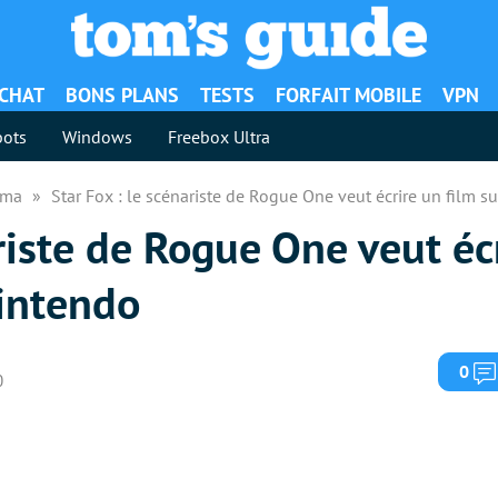
ACHAT
BONS PLANS
TESTS
FORFAIT MOBILE
VPN
ots
Windows
Freebox Ultra
néma
Star Fox : le scénariste de Rogue One veut écrire un film s
ariste de Rogue One veut éc
Nintendo
0
0