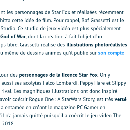
ant les personnages de Star Fox et réalisées récemment
tta cette idée de film. Pour rappel, Raf Grassetti est le
 Studio. Ce studio de jeux vidéo est plus spécialement
s
God of War
, dont la création à fait l’objet d’un
 libre, Grassetti réalise des
illustrations photoréalistes
ou même de dessins animés qu’il publie sur
son compte
tour des
personnages de la licence Star Fox
. On y
s aussi ses acolytes Falco Lombardi, Peppy Hare et Slippy
rival. Ces magnifiques illustrations ont donc inspiré
 avoir coécrit Rogue One : A StarWars Story, est très
versé
il a entamée en créant le magazine PC Gamer en
l n’a jamais quitté puisqu’il a coécrit le jeu vidéo The
n 2018.