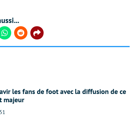
ussi...
din
Whatsapp
Reddit
Share
avir les fans de foot avec la diffusion de ce
t majeur
:51