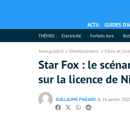
ACTU
GUIDES D’
THÈMES :
Electricité
Forfaits box
Rob
Tomsguide.fr
Divertissement
Films et ci
Star Fox : le scén
sur la licence de 
GUILLAUME PIGEARD
, le 14 janvier 202
Facebook
Twitter
Whatsapp
Reddit