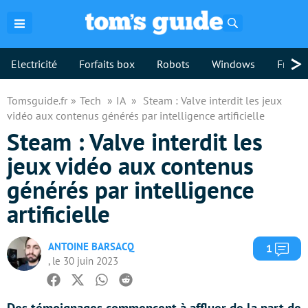
Rechercher
>
Electricité
Forfaits box
Robots
Windows
Freebo
Tomsguide.fr
Tech
IA
Steam : Valve interdit les jeux
vidéo aux contenus générés par intelligence artificielle
Steam : Valve interdit les
jeux vidéo aux contenus
générés par intelligence
artificielle
ANTOINE BARSACQ
Com
1
, le 30 juin 2023
Facebook
Twitter
Whatsapp
Reddit