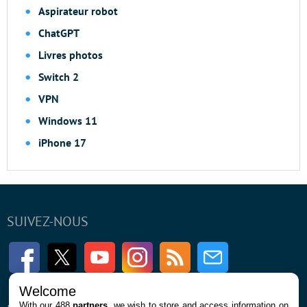
Aspirateur robot
ChatGPT
Livres photos
Switch 2
VPN
Windows 11
iPhone 17
SUIVEZ-NOUS
Facebook
Twitter
Youtube
Instagram
RSS
Newsletter
Welcome
With our 488
partners
, we wish to store and access information on