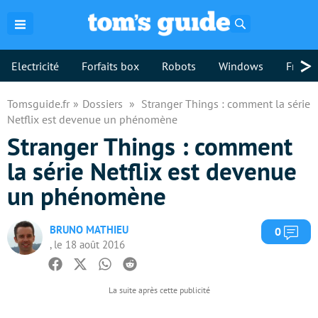
Rechercher
>
Electricité
Forfaits box
Robots
Windows
Freebo
Tomsguide.fr
Dossiers
Stranger Things : comment la série
Netflix est devenue un phénomène
Stranger Things : comment
la série Netflix est devenue
un phénomène
BRUNO MATHIEU
Com
0
, le 18 août 2016
Facebook
Twitter
Whatsapp
Reddit