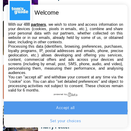
6 août 2026 08:34
Welcome
Bon plan aspirateur robot : le
With our 488
partners
, we wish to store and access information on
Roborock Qrevo Curv 2 Pro et sa
your devices (cookies, pixels in emails, etc.), combine and share
your personal data with our partners, whether collected on this
station multifonction profite de 400
website or in our emails, already held by some of us, or obtained
later, including in other contexts.
€ de remise sur Amazon !
Processing this data (identifiers, browsing, preferences, purchases,
loyalty programs, IP, postal addresses and emails, phone, precise
5 août 2026 18:00
geolocation, etc.) allows developing and offering you services,
content, commercial offers and ads across your devices and
screens (including by email, post, SMS, phone, audio, and video),
personalising them, measuring their performance, and analysing
Panne Claude : le chatbot subit de
audiences.
You can "accept all" and withdraw your consent at any time via the
grosses perturbations
"cookie" icon
. You can also "set detailed preferences" and object to
processing activities not subject to consent. These choices remain
valid for 6 months.
5 août 2026 14:57
powered by
Accept all
Hogwarts Legacy : vous pouvez enfin
explorer ce lieu culte de la saga
Set your choices
Harry Potter