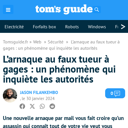
Rechercher
>
Electricité
Forfaits box
Robots
Windows
Freebo
Tomsguide.fr
Web
Sécurité
L’arnaque au faux tueur à
gages : un phénomène qui inquiète les autorités
L’arnaque au faux tueur à
gages : un phénomène qui
inquiète les autorités
JASON FILANKEMBO
Com
0
, le 30 janvier 2024
Facebook
Twitter
Whatsapp
Reddit
Une nouvelle arnaque par mail vous fait croire qu’un
assassin qui connaît tout de votre vie veut vous