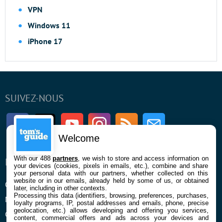
VPN
Windows 11
iPhone 17
SUIVEZ-NOUS
Facebook
Twitter
Youtube
Instagram
RSS
Newsletter
Welcome
With our 488
partners
, we wish to store and access information on
ENTREPRISE
À PROPOS
your devices (cookies, pixels in emails, etc.), combine and share
your personal data with our partners, whether collected on this
website or in our emails, already held by some of us, or obtained
Qui sommes nous
La rédaction
later, including in other contexts.
Processing this data (identifiers, browsing, preferences, purchases,
Mentions légales et CGU
Contact
loyalty programs, IP, postal addresses and emails, phone, precise
geolocation, etc.) allows developing and offering you services,
Confidentialité et Cookies
content, commercial offers and ads across your devices and