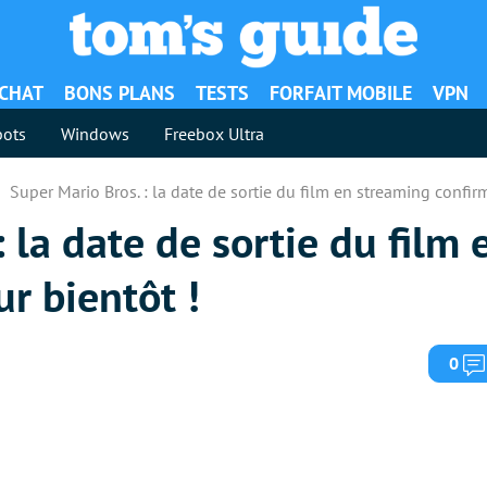
ACHAT
BONS PLANS
TESTS
FORFAIT MOBILE
VPN
ots
Windows
Freebox Ultra
Super Mario Bros. : la date de sortie du film en streaming confirm
: la date de sortie du film
ur bientôt !
0