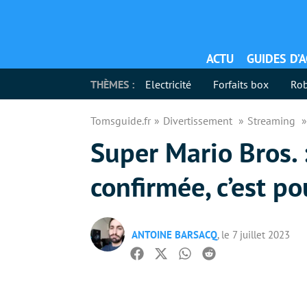
ACTU
GUIDES D’
THÈMES :
Electricité
Forfaits box
Rob
Tomsguide.fr
Divertissement
Streaming
Super Mario Bros. 
confirmée, c’est po
ANTOINE BARSACQ
, le 7 juillet 2023
Facebook
Twitter
Whatsapp
Reddit