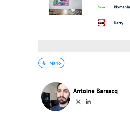
Pixmania
Darty
Mario
Antoine Barsacq
Twitter
LinkedIn