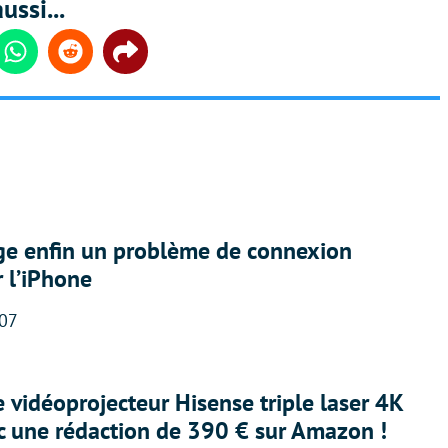
ussi...
din
Whatsapp
Reddit
Share
ige enfin un problème de connexion
r l’iPhone
:07
e vidéoprojecteur Hisense triple laser 4K
ec une rédaction de 390 € sur Amazon !