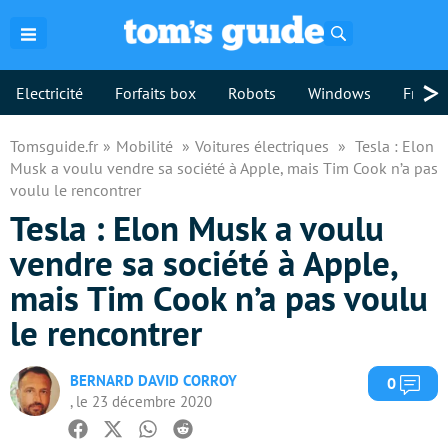
Rechercher
>
Electricité
Forfaits box
Robots
Windows
Freebo
Tomsguide.fr
Mobilité
Voitures électriques
Tesla : Elon
Musk a voulu vendre sa société à Apple, mais Tim Cook n’a pas
voulu le rencontrer
Tesla : Elon Musk a voulu
vendre sa société à Apple,
mais Tim Cook n’a pas voulu
le rencontrer
BERNARD DAVID CORROY
Com
0
, le 23 décembre 2020
Facebook
Twitter
Whatsapp
Reddit