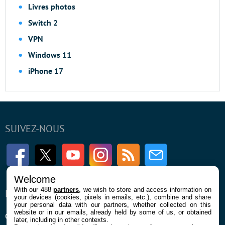
Livres photos
Switch 2
VPN
Windows 11
iPhone 17
SUIVEZ-NOUS
Facebook
Twitter
Youtube
Instagram
RSS
Newsletter
Welcome
With our 488
partners
, we wish to store and access information on
ENTREPRISE
À PROPOS
your devices (cookies, pixels in emails, etc.), combine and share
your personal data with our partners, whether collected on this
website or in our emails, already held by some of us, or obtained
Qui sommes nous
La rédaction
later, including in other contexts.