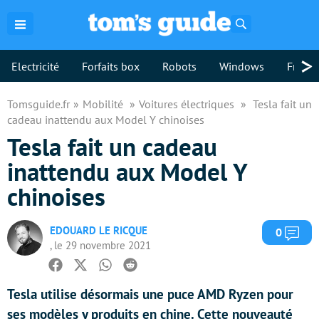
Rechercher
>
Electricité
Forfaits box
Robots
Windows
Freebo
Tomsguide.fr
Mobilité
Voitures électriques
Tesla fait un
cadeau inattendu aux Model Y chinoises
Tesla fait un cadeau
inattendu aux Model Y
chinoises
EDOUARD LE RICQUE
Com
0
, le 29 novembre 2021
Facebook
Twitter
Whatsapp
Reddit
Tesla utilise désormais une puce AMD Ryzen pour
ses modèles y produits en chine. Cette nouveauté