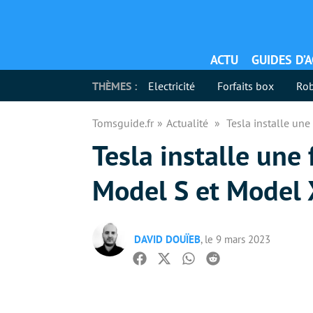
ACTU
GUIDES D’
THÈMES :
Electricité
Forfaits box
Rob
Tomsguide.fr
Actualité
Tesla installe un
Tesla installe un
Model S et Model 
DAVID DOUÏEB
, le 9 mars 2023
Facebook
Twitter
Whatsapp
Reddit