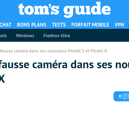
ACHAT
BONS PLANS
TESTS
FORFAIT MOBILE
VPN
ots
Windows
Freebox Ultra
e fausse caméra dans ses nouveaux Model S et Model X
e fausse caméra dans ses n
X
0