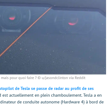
e mais pour quoi faire ? © u/jasondclinton via Reddit
utopilot de Tesla se passe de radar au profit de ses
d est actuellement en plein chamboulement. Tesla a en
rdinateur de conduite autonome (Hardware 4) à bord de