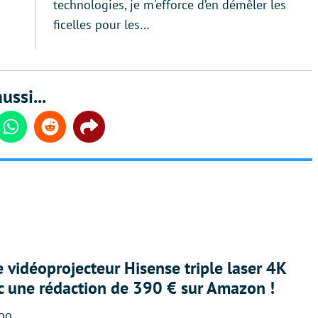
technologies, je m'efforce d’en démêler les
ficelles pour les…
ussi...
din
Whatsapp
Reddit
Share
e vidéoprojecteur Hisense triple laser 4K
ec une rédaction de 390 € sur Amazon !
:00