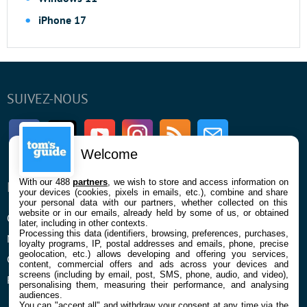
iPhone 17
SUIVEZ-NOUS
Facebook
Twitter
Youtube
Instagram
RSS
Newsletter
Welcome
With our 488
partners
, we wish to store and access information on
ENTREPRISE
À PROPOS
your devices (cookies, pixels in emails, etc.), combine and share
your personal data with our partners, whether collected on this
website or in our emails, already held by some of us, or obtained
Qui sommes nous
La rédaction
later, including in other contexts.
Processing this data (identifiers, browsing, preferences, purchases,
Mentions légales et CGU
Contact
loyalty programs, IP, postal addresses and emails, phone, precise
geolocation, etc.) allows developing and offering you services,
Confidentialité et Cookies
content, commercial offers and ads across your devices and
screens (including by email, post, SMS, phone, audio, and video),
Préférences cookies
personalising them, measuring their performance, and analysing
audiences.
You can "accept all" and withdraw your consent at any time via the