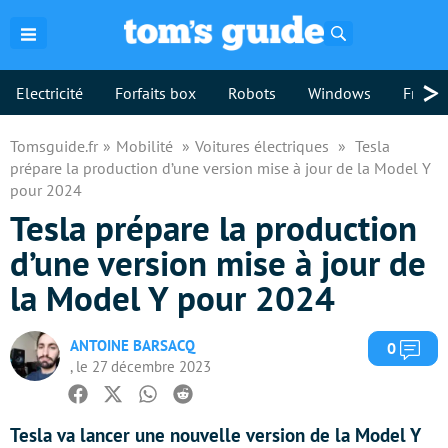
Rechercher
>
Electricité
Forfaits box
Robots
Windows
Freebo
Tomsguide.fr
Mobilité
Voitures électriques
Tesla
prépare la production d’une version mise à jour de la Model Y
pour 2024
Tesla prépare la production
d’une version mise à jour de
la Model Y pour 2024
ANTOINE BARSACQ
Com
0
, le 27 décembre 2023
Facebook
Twitter
Whatsapp
Reddit
Tesla va lancer une nouvelle version de la Model Y