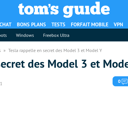
ACHAT
BONS PLANS
TESTS
FORFAIT MOBILE
VPN
ots
Windows
Freebox Ultra
es
Tesla rappelle en secret des Model 3 et Model Y
secret des Model 3 et Mode
0
21