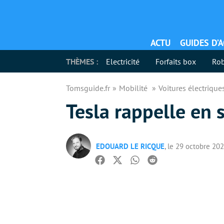
ACTU
GUIDES D’
THÈMES :
Electricité
Forfaits box
Rob
Tomsguide.fr
Mobilité
Voitures électriqu
Tesla rappelle en 
EDOUARD LE RICQUE
, le 29 octobre 20
Facebook
Twitter
Whatsapp
Reddit