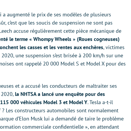
qui a augmenté le prix de ses modèles de plusieurs
 sûr, c’est que les soucis de suspension ne sont pas
h Leech accuse régulièrement cette pièce mécanique de
enté le terme « Whompy Wheels » (Roues cogneuses)
jonchent les casses et les ventes aux enchères
, victimes
n 2020, une suspension s’est brisée à 200 km/h sur une
hinoises ont rappelé 20 000 Model S et Model X pour des
ueuses et a accusé les conducteurs de maltraiter ses
e 2020,
la NHTSA a lancé une enquête pour des
 115 000 véhicules Model 3 et Model Y
. Tesla a-t-il
if ? Les constructeurs automobiles sont normalement
 marque d’Elon Musk lui a demandé de taire le problème
formation commerciale confidentielle », en attendant