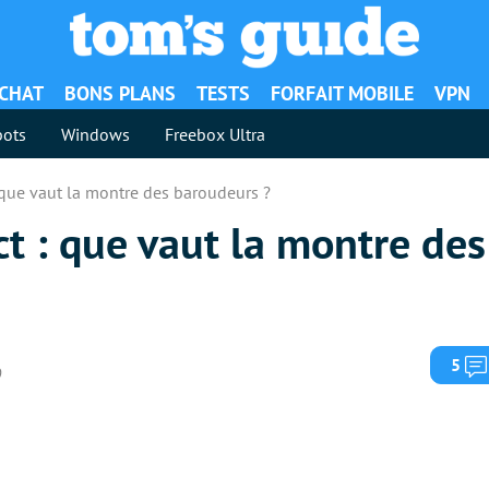
ACHAT
BONS PLANS
TESTS
FORFAIT MOBILE
VPN
ots
Windows
Freebox Ultra
: que vaut la montre des baroudeurs ?
ct : que vaut la montre de
5
9