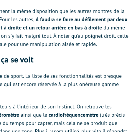
nent la même disposition que les autres montres de la
Pour les autres,
il faudra se faire au défilement par deux
à droite et un retour arrière en bas à droite
du même
n s’y fait malgré tout. À noter qu’au poignet droit, cette
male pour une manipulation aisée et rapide.
 ça se voit
re de sport. La liste de ses fonctionnalités est presque
hie qui est encore réservée à la plus onéreuse gamme
rs à l’intérieur de son Instinct. On retrouve les
éromètre
ainsi que le
cardiofréquencemètre
(très précis
re du temps pour capter, mais cela ne se produit que
dans une zone. Plus il y sera utilisé, plus vite il répondra.