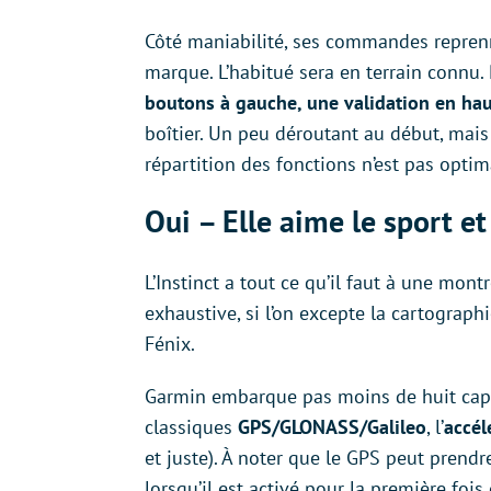
Côté maniabilité, ses commandes repren
marque. L’habitué sera en terrain connu. 
boutons à gauche, une validation en haut 
boîtier. Un peu déroutant au début, mais o
répartition des fonctions n’est pas opti
Oui – Elle aime le sport et
L’Instinct a tout ce qu’il faut à une mont
exhaustive, si l’on excepte la cartograp
Fénix.
Garmin embarque pas moins de huit capteu
classiques
GPS/GLONASS/Galileo
, l’
accél
et juste). À noter que le GPS peut prend
lorsqu’il est activé pour la première fois 