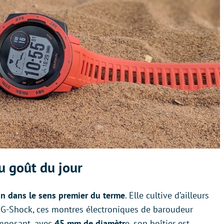
u goût du jour
ign dans le sens premier du terme
. Elle cultive d’ailleurs
G-Shock, ces montres électroniques de baroudeur
Imposant, avec
45 mm de diamètr
e, son boîtier est