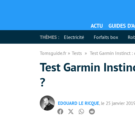
ACTU
GUIDES D’
THÈMES :
Electricité
Forfaits box
Rob
Tomsguide.fr
Tests
Test Garmin Instinct 
Test Garmin Instin
?
EDOUARD LE RICQUE
, le 25 janvier 201
Facebook
Twitter
Whatsapp
Reddit