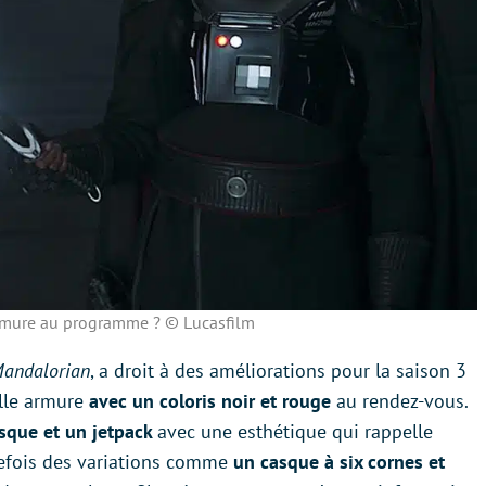
rmure au programme ? © Lucasfilm
andalorian
, a droit à des améliorations pour la saison 3
elle armure
avec un coloris noir et rouge
au rendez-vous.
sque et un jetpack
avec une esthétique qui rappelle
tefois des variations comme
un casque à six cornes et