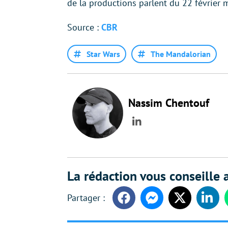
de la productions parlent du 22 février
Source :
CBR
Star Wars
The Mandalorian
Nassim Chentouf
LinkedIn
La rédaction vous conseille a
Facebook
Messenger
Twitter
Linke