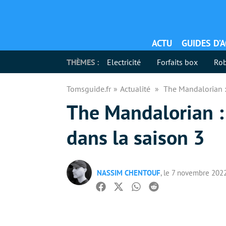
ACTU
GUIDES D’
THÈMES :
Electricité
Forfaits box
Rob
Tomsguide.fr
Actualité
The Mandalorian :
The Mandalorian :
dans la saison 3
NASSIM CHENTOUF
, le 7 novembre 202
Facebook
Twitter
Whatsapp
Reddit