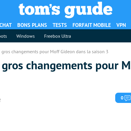
ACHAT
BONS PLANS
TESTS
FORFAIT MOBILE
VPN
ots
Windows
Freebox Ultra
 gros changements pour Moff Gideon dans la saison 3
 gros changements pour M
0
2