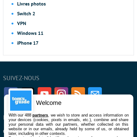
Livres photos
Switch 2
VPN
Windows 11
iPhone 17
SUIVEZ-NOUS
Facebook
Twitter
Youtube
Instagram
RSS
Newsletter
Welcome
With our 488
partners
, we wish to store and access information on
ENTREPRISE
À PROPOS
your devices (cookies, pixels in emails, etc.), combine and share
your personal data with our partners, whether collected on this
website or in our emails, already held by some of us, or obtained
Qui sommes nous
La rédaction
later, including in other contexts.