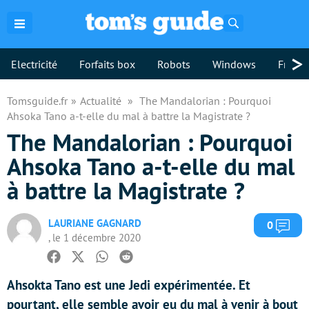
Rechercher
>
Electricité
Forfaits box
Robots
Windows
Freebo
Tomsguide.fr
Actualité
The Mandalorian : Pourquoi
Ahsoka Tano a-t-elle du mal à battre la Magistrate ?
The Mandalorian : Pourquoi
Ahsoka Tano a-t-elle du mal
à battre la Magistrate ?
LAURIANE GAGNARD
Com
0
, le 1 décembre 2020
Facebook
Twitter
Whatsapp
Reddit
Ahsokta Tano est une Jedi expérimentée. Et
pourtant, elle semble avoir eu du mal à venir à bout