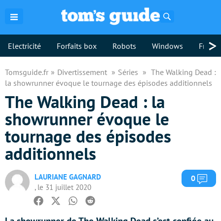
Rechercher
>
Electricité
Forfaits box
Robots
Windows
Freebo
Tomsguide.fr
Divertissement
Séries
The Walking Dead :
la showrunner évoque le tournage des épisodes additionnels
The Walking Dead : la
showrunner évoque le
tournage des épisodes
additionnels
LAURIANE GAGNARD
Com
0
, le 31 juillet 2020
Facebook
Twitter
Whatsapp
Reddit