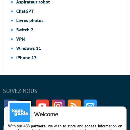
Aspirateur robot
ChatGPT
Livres photos
Switch 2
VPN
Windows 11
iPhone 17
SUIVEZ-NOUS
Facebook
Twitter
Youtube
Instagram
RSS
Newsletter
Welcome
With our 488
partners
, we wish to store and access information on
ENTREPRISE
À PROPOS