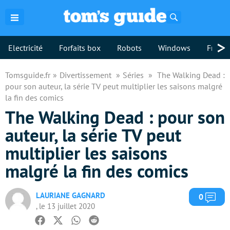
Rechercher
>
Electricité
Forfaits box
Robots
Windows
Freebo
Tomsguide.fr
Divertissement
Séries
The Walking Dead :
pour son auteur, la série TV peut multiplier les saisons malgré
la fin des comics
The Walking Dead : pour son
auteur, la série TV peut
multiplier les saisons
malgré la fin des comics
LAURIANE GAGNARD
Com
0
, le 13 juillet 2020
Facebook
Twitter
Whatsapp
Reddit