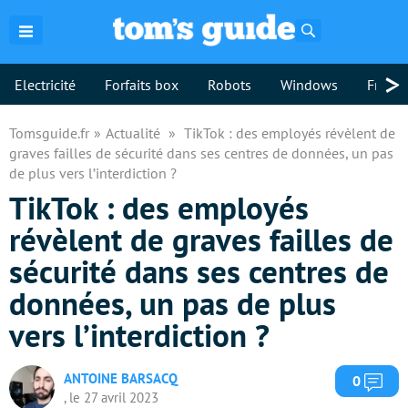
Rechercher
>
Electricité
Forfaits box
Robots
Windows
Freebo
Tomsguide.fr
Actualité
TikTok : des employés révèlent de
graves failles de sécurité dans ses centres de données, un pas
de plus vers l’interdiction ?
TikTok : des employés
révèlent de graves failles de
sécurité dans ses centres de
données, un pas de plus
vers l’interdiction ?
ANTOINE BARSACQ
Com
0
, le 27 avril 2023