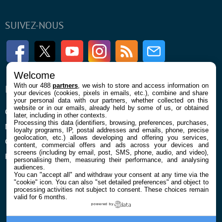
SUIVEZ-NOUS
Facebook
Twitter
Youtube
Instagram
RSS
Newsletter
Welcome
With our 488
partners
, we wish to store and access information on
ENTREPRISE
À PROPOS
your devices (cookies, pixels in emails, etc.), combine and share
your personal data with our partners, whether collected on this
website or in our emails, already held by some of us, or obtained
Qui sommes nous
La rédaction
later, including in other contexts.
Processing this data (identifiers, browsing, preferences, purchases,
Mentions légales et CGU
Contact
loyalty programs, IP, postal addresses and emails, phone, precise
geolocation, etc.) allows developing and offering you services,
Confidentialité et Cookies
content, commercial offers and ads across your devices and
screens (including by email, post, SMS, phone, audio, and video),
Préférences cookies
personalising them, measuring their performance, and analysing
audiences.
You can "accept all" and withdraw your consent at any time via the
"cookie" icon
. You can also "set detailed preferences" and object to
processing activities not subject to consent. These choices remain
valid for 6 months.
powered by
© 2026 Galaxie Media Tous droits réservés