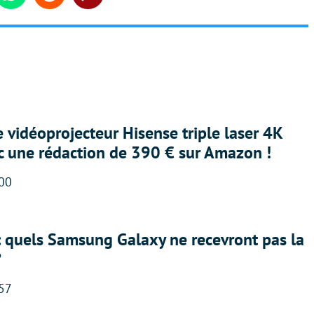
din
Whatsapp
Reddit
Share
e vidéoprojecteur Hisense triple laser 4K
ec une rédaction de 390 € sur Amazon !
:00
: quels Samsung Galaxy ne recevront pas la
?
:57