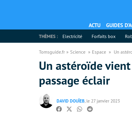
ACTU
GUIDES D’
THÈMES :
Electricité
Forfaits box
Rob
Tomsguide.fr
Science
Espace
Un astéro
Un astéroïde vient 
passage éclair
DAVID DOUÏEB
, le 27 janvier 2023
Facebook
Twitter
Whatsapp
Reddit