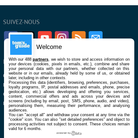
SUIVEZ-NOUS
Facebook
Twitter
Youtube
Instagram
RSS
Newsletter
Welcome
With our 488
partners
, we wish to store and access information on
ENTREPRISE
À PROPOS
your devices (cookies, pixels in emails, etc.), combine and share
your personal data with our partners, whether collected on this
website or in our emails, already held by some of us, or obtained
Qui sommes nous
La rédaction
later, including in other contexts.
Processing this data (identifiers, browsing, preferences, purchases,
Mentions légales et CGU
Contact
loyalty programs, IP, postal addresses and emails, phone, precise
geolocation, etc.) allows developing and offering you services,
Confidentialité et Cookies
content, commercial offers and ads across your devices and
screens (including by email, post, SMS, phone, audio, and video),
Préférences cookies
personalising them, measuring their performance, and analysing
audiences.
You can "accept all" and withdraw your consent at any time via the
"cookie" icon
. You can also "set detailed preferences" and object to
processing activities not subject to consent. These choices remain
valid for 6 months.
powered by