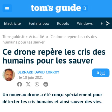
Rechercher
>
Electricité
Forfaits box
Robots
Windows
Freebo
Tomsguide.fr
Actualité
Ce drone repère les cris des
humains pour les sauver
Ce drone repère les cris des
humains pour les sauver
BERNARD DAVID CORROY
Com
0
, le 18 juin 2021
Facebook
Twitter
Whatsapp
Reddit
Un nouveau drone a été conçu spécialement pour
détecter les cris humains et ainsi sauver des vies.