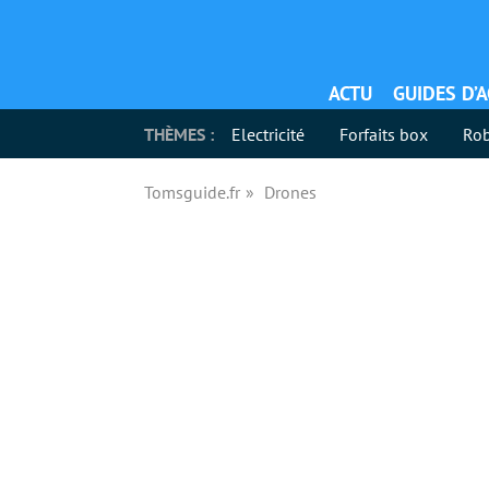
ACTU
GUIDES D’
THÈMES :
Electricité
Forfaits box
Rob
Tomsguide.fr
Drones