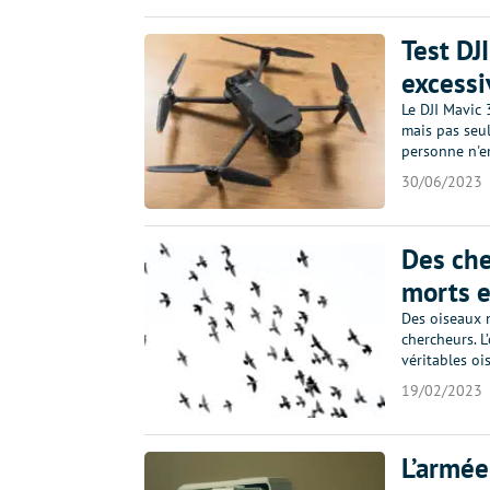
Test DJ
excessi
Le DJI Mavic 
mais pas seul
personne n'e
30/06/2023
Des che
morts e
Des oiseaux 
chercheurs. L
véritables oi
19/02/2023
L’armée