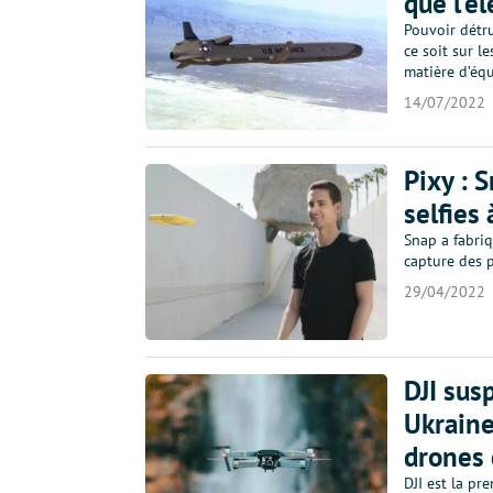
que l’é
Pouvoir détr
ce soit sur l
matière d’équ
14/07/2022
Pixy : 
selfies
Snap a fabriq
capture des 
29/04/2022
DJI sus
Ukraine
drones
DJI est la pr