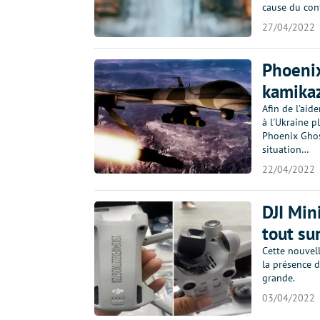
cause du conf
27/04/2022
Phoenix
kamikaz
Afin de l'aid
à l'Ukraine p
Phoenix Ghos
situation…
22/04/2022
DJI Min
tout su
Cette nouvel
la présence d
grande.
03/04/2022