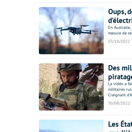
Oups, d
d’élect
En Australie,
mesure de séc
03/10/2022
Des mil
piratag
La vidéo a fa
militaires ru
Craignant d'ê
30/08/2022
Les Éta