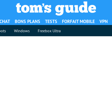
ACHAT
BONS PLANS
TESTS
FORFAIT MOBILE
VPN
ots
Windows
Freebox Ultra