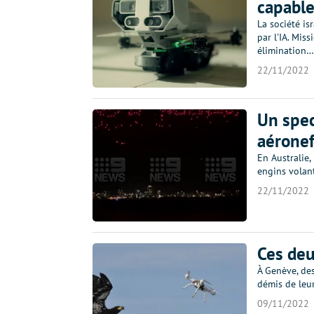
capable
La société i
par l'IA. Mis
élimination…
22/11/2022
Un spec
aéronef
En Australie,
engins volan
22/11/2022
Ces deu
À Genève, des
démis de leur
09/11/2022