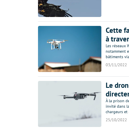
Cette f
à trave
Les réseaux 
notamment exp
bâtiments via
03/11/2022
Le dron
directe
À la prison d
invité dans l
chargeurs et 
25/10/2022