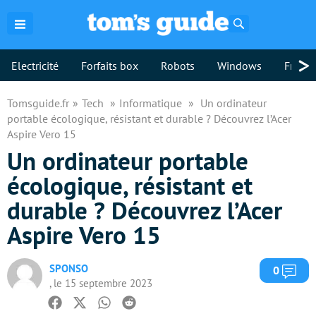
Rechercher
>
Electricité
Forfaits box
Robots
Windows
Freebo
Tomsguide.fr
Tech
Informatique
Un ordinateur
portable écologique, résistant et durable ? Découvrez l’Acer
Aspire Vero 15
Un ordinateur portable
écologique, résistant et
durable ? Découvrez l’Acer
Aspire Vero 15
SPONSO
Com
0
, le 15 septembre 2023
Facebook
Twitter
Whatsapp
Reddit