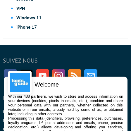
VPN
Windows 11
iPhone 17
SUIVEZ-NOUS
Facebook
Twitter
Youtube
Instagram
RSS
Newsletter
Welcome
With our 488
partners
, we wish to store and access information on
ENTREPRISE
À PROPOS
your devices (cookies, pixels in emails, etc.), combine and share
your personal data with our partners, whether collected on this
website or in our emails, already held by some of us, or obtained
Qui sommes nous
La rédaction
later, including in other contexts.
Processing this data (identifiers, browsing, preferences, purchases,
Mentions légales et CGU
Contact
loyalty programs, IP, postal addresses and emails, phone, precise
geolocation, etc.) allows developing and offering you services,
Confidentialité et Cookies