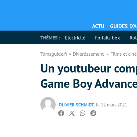
ACTU
GUIDES D’
THÈMES :
Electricité
Forfaits box
Rob
Tomsguide.fr
Divertissement
Films et ci
Un youtubeur comp
Game Boy Advanc
OLIVIER SCHMIDT
, le 12 mars 2021
Facebook
Twitter
Whatsapp
Reddit