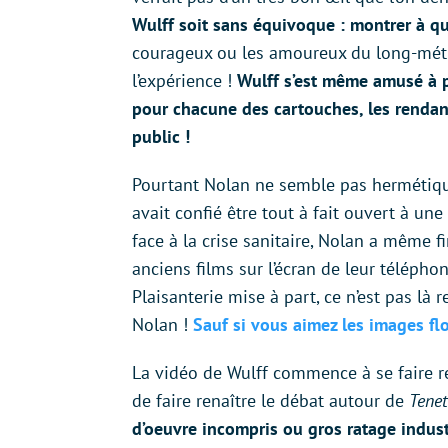
Wulff soit sans équivoque : montrer à que
courageux ou les amoureux du long-métrag
l’expérience !
Wulff s’est même amusé à po
pour chacune des cartouches, les rendant
public !
Pourtant Nolan ne semble pas hermétique
avait confié être tout à fait ouvert à u
face à la crise sanitaire, Nolan a même f
anciens films sur l’écran de leur téléph
Plaisanterie mise à part, ce n’est pas là r
Nolan !
Sauf si vous aimez les images flo
La vidéo de Wulff commence à se faire re
de faire renaître le débat autour de
Tene
d’oeuvre incompris ou gros ratage indust