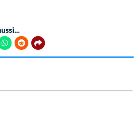
ussi...
din
Whatsapp
Reddit
Share