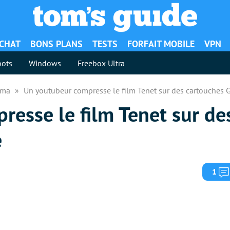
ACHAT
BONS PLANS
TESTS
FORFAIT MOBILE
VPN
ots
Windows
Freebox Ultra
néma
Un youtubeur compresse le film Tenet sur des cartouches
resse le film Tenet sur de
e
1