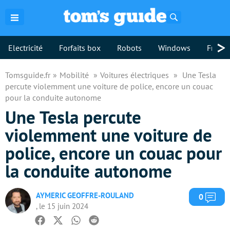
Rechercher
>
Electricité
Forfaits box
Robots
Windows
Freebo
Tomsguide.fr
Mobilité
Voitures électriques
Une Tesla
percute violemment une voiture de police, encore un couac
pour la conduite autonome
Une Tesla percute
violemment une voiture de
police, encore un couac pour
la conduite autonome
AYMERIC GEOFFRE-ROULAND
Com
0
, le 15 juin 2024
Facebook
Twitter
Whatsapp
Reddit