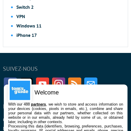
Switch 2
VPN
Windows 11
iPhone 17
SUIVEZ-NOUS
Facebook
Twitter
Youtube
Instagram
RSS
Newsletter
Welcome
With our 488
partners
, we wish to store and access information on
ENTREPRISE
À PROPOS
your devices (cookies, pixels in emails, etc.), combine and share
your personal data with our partners, whether collected on this
website or in our emails, already held by some of us, or obtained
Qui sommes nous
La rédaction
later, including in other contexts.
Processing this data (identifiers, browsing, preferences, purchases,
Mentions légales et CGU
Contact
loyalty programs, IP, postal addresses and emails, phone, precise