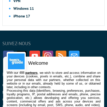
VPN
Windows 11
iPhone 17
SUIVEZ-NOUS
Facebook
Twitter
Youtube
Instagram
RSS
Newsletter
Welcome
With our 488
partners
, we wish to store and access information on
ENTREPRISE
À PROPOS
your devices (cookies, pixels in emails, etc.), combine and share
your personal data with our partners, whether collected on this
website or in our emails, already held by some of us, or obtained
Qui sommes nous
La rédaction
later, including in other contexts.
Processing this data (identifiers, browsing, preferences, purchases,
Mentions légales et CGU
Contact
loyalty programs, IP, postal addresses and emails, phone, precise
geolocation, etc.) allows developing and offering you services,
Confidentialité et Cookies
content, commercial offers and ads across your devices and
screens (including by email, post, SMS, phone, audio, and video),
Préférences cookies