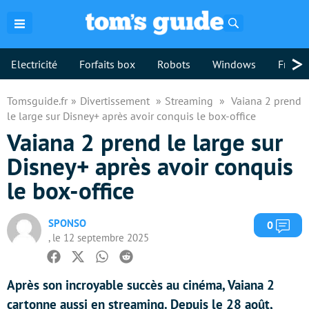
Rechercher
>
Electricité
Forfaits box
Robots
Windows
Freebo
Tomsguide.fr
Divertissement
Streaming
Vaiana 2 prend
le large sur Disney+ après avoir conquis le box-office
Vaiana 2 prend le large sur
Disney+ après avoir conquis
le box-office
SPONSO
Com
0
, le 12 septembre 2025
Facebook
Twitter
Whatsapp
Reddit
Après son incroyable succès au cinéma, Vaiana 2
cartonne aussi en streaming. Depuis le 28 août,