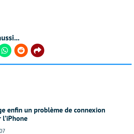
ussi...
din
Whatsapp
Reddit
Share
ige enfin un problème de connexion
r l’iPhone
:07