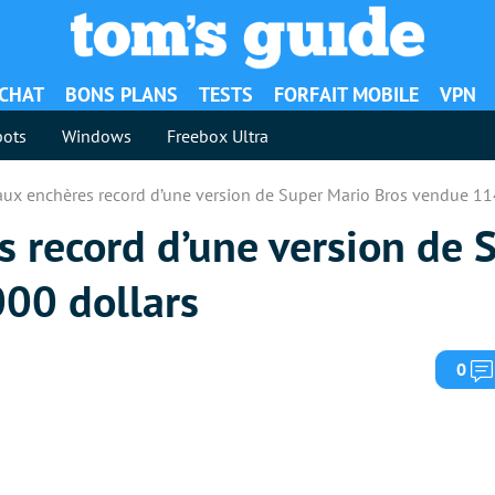
ACHAT
BONS PLANS
TESTS
FORFAIT MOBILE
VPN
ots
Windows
Freebox Ultra
aux enchères record d’une version de Super Mario Bros vendue 11
s record d’une version de 
00 dollars
0