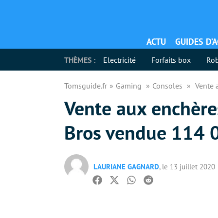
ACTU
GUIDES D’
THÈMES :
Electricité
Forfaits box
Rob
Tomsguide.fr
Gaming
Consoles
Vente 
Vente aux enchère
Bros vendue 114 0
LAURIANE GAGNARD
, le 13 juillet 2020
Facebook
Twitter
Whatsapp
Reddit