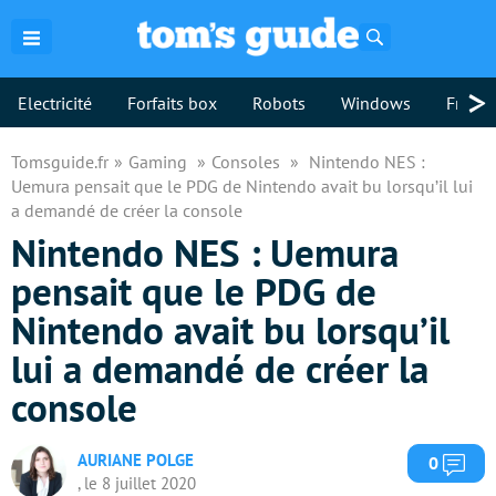
Rechercher
>
Electricité
Forfaits box
Robots
Windows
Freebo
Tomsguide.fr
Gaming
Consoles
Nintendo NES :
Uemura pensait que le PDG de Nintendo avait bu lorsqu’il lui
a demandé de créer la console
Nintendo NES : Uemura
pensait que le PDG de
Nintendo avait bu lorsqu’il
lui a demandé de créer la
console
AURIANE POLGE
Com
0
, le 8 juillet 2020