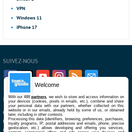
VPN
Windows 11
iPhone 17
SUIVEZ-NOUS
Facebook
Twitter
Youtube
Instagram
RSS
Newsletter
Welcome
With our 488
partners
, we wish to store and access information on
ENTREPRISE
À PROPOS
your devices (cookies, pixels in emails, etc.), combine and share
your personal data with our partners, whether collected on this
website or in our emails, already held by some of us, or obtained
Qui sommes nous
La rédaction
later, including in other contexts.
Processing this data (identifiers, browsing, preferences, purchases,
Mentions légales et CGU
Contact
loyalty programs, IP, postal addresses and emails, phone, precise
geolocation, etc.) allows developing and offering you services,
Confidentialité et Cookies