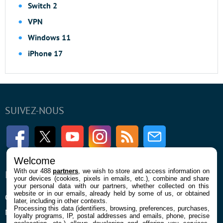
Switch 2
VPN
Windows 11
iPhone 17
SUIVEZ-NOUS
Facebook
Twitter
Youtube
Instagram
RSS
Newsletter
Welcome
With our 488
partners
, we wish to store and access information on
ENTREPRISE
À PROPOS
your devices (cookies, pixels in emails, etc.), combine and share
your personal data with our partners, whether collected on this
website or in our emails, already held by some of us, or obtained
Qui sommes nous
La rédaction
later, including in other contexts.
Processing this data (identifiers, browsing, preferences, purchases,
Mentions légales et CGU
Contact
loyalty programs, IP, postal addresses and emails, phone, precise