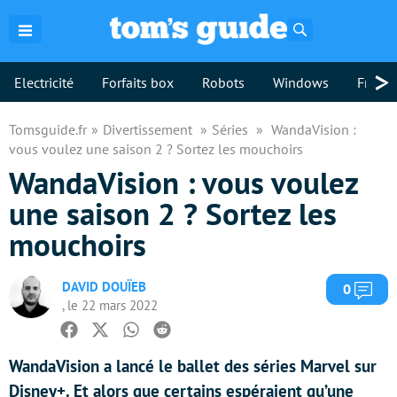
Rechercher
>
Electricité
Forfaits box
Robots
Windows
Freebo
Tomsguide.fr
Divertissement
Séries
WandaVision :
vous voulez une saison 2 ? Sortez les mouchoirs
WandaVision : vous voulez
une saison 2 ? Sortez les
mouchoirs
DAVID DOUÏEB
Com
0
, le 22 mars 2022
Facebook
Twitter
Whatsapp
Reddit
WandaVision a lancé le ballet des séries Marvel sur
Disney+. Et alors que certains espéraient qu’une