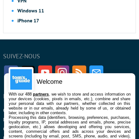
VPN
Windows 11
iPhone 17
SUIVEZ-NOUS
Facebook
Twitter
Youtube
Instagram
RSS
Newsletter
Welcome
With our 488
partners
, we wish to store and access information on
ENTREPRISE
À PROPOS
your devices (cookies, pixels in emails, etc.), combine and share
your personal data with our partners, whether collected on this
website or in our emails, already held by some of us, or obtained
Qui sommes nous
La rédaction
later, including in other contexts.
Processing this data (identifiers, browsing, preferences, purchases,
Mentions légales et CGU
Contact
loyalty programs, IP, postal addresses and emails, phone, precise
geolocation, etc.) allows developing and offering you services,
Confidentialité et Cookies
content, commercial offers and ads across your devices and
screens (including by email, post, SMS, phone, audio, and video),
Préférences cookies