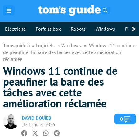
Rechercher
>
Electricité
Forfaits box
Robots
Windows
Freebo
Tomsguide.fr
Logiciels
Windows
Windows 11 continue
de peaufiner la barre des tâches avec cette amélioration
réclamée
Windows 11 continue de
peaufiner la barre des
tâches avec cette
amélioration réclamée
DAVID DOUÏEB
Com
0
, le 1 juillet 2026
Facebook
Twitter
Whatsapp
Reddit