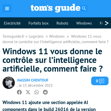
Rechercher
>
Electricité
Forfaits box
Robots
Windows
Freebo
Tomsguide.fr
Logiciels
Windows
Windows 11 vous
donne le contrôle sur l’intelligence artificielle, comment faire ?
Windows 11 vous donne le
contrôle sur l’intelligence
artificielle, comment faire ?
NASSIM CHENTOUF
Com
0
, le 15 décembre 2023
Facebook
Twitter
Whatsapp
Reddit
Windows 11 ajoute une section appelée AI
components dans le build 26016 de la version