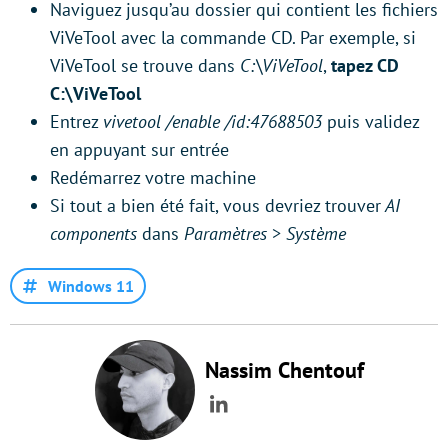
Naviguez jusqu’au dossier qui contient les fichiers
ViVeTool avec la commande CD. Par exemple, si
ViVeTool se trouve dans
C:\ViVeTool
,
tapez CD
C:\ViVeTool
Entrez
vivetool /enable /id:47688503
puis validez
en appuyant sur entrée
Redémarrez votre machine
Si tout a bien été fait, vous devriez trouver
AI
components
dans
Paramètres
>
Système
Windows 11
Nassim Chentouf
LinkedIn