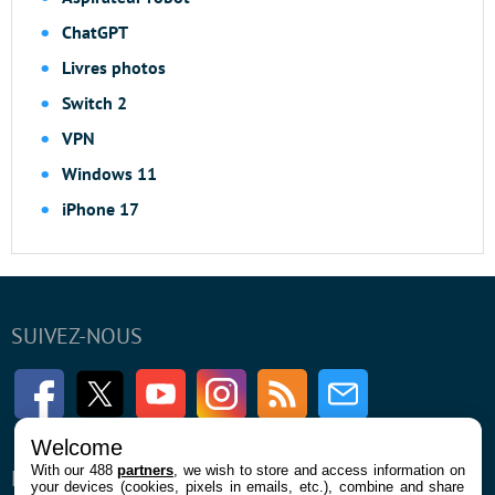
ChatGPT
Livres photos
Switch 2
VPN
Windows 11
iPhone 17
SUIVEZ-NOUS
Facebook
Twitter
Youtube
Instagram
RSS
Newsletter
Welcome
With our 488
partners
, we wish to store and access information on
ENTREPRISE
À PROPOS
your devices (cookies, pixels in emails, etc.), combine and share